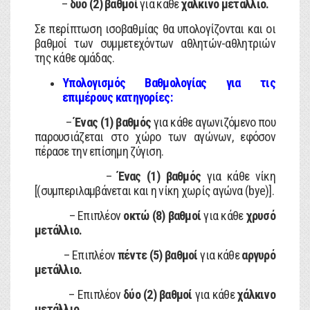
–
δύο (2) βαθμοί
για κάθε
χάλκινο μετάλλιο.
Σε περίπτωση ισοβαθμίας θα υπολογίζονται και οι
βαθμοί των συμμετεχόντων αθλητών-αθλητριών
της κάθε ομάδας.
Υπολογισμός Βαθμολογίας για τις
επιμέρους κατηγορίες
:
–
Ένας (1) βαθμός
για κάθε αγωνιζόμενο που
παρουσιάζεται στο χώρο των αγώνων, εφόσον
πέρασε την επίσημη ζύγιση.
–
Ένας (1) βαθμός
για κάθε νίκη
[(συμπεριλαμβάνεται και η νίκη χωρίς αγώνα (bye)].
– Επιπλέον
οκτώ (8) βαθμοί
για κάθε
χρυσό
μετάλλιο.
– Επιπλέον
πέντε (5) βαθμοί
για κάθε
αργυρό
μετάλλιο.
– Επιπλέον
δύο (2) βαθμοί
για κάθε
χάλκινο
μετάλλιο.