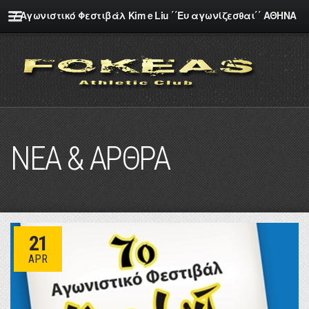
7 Αγωνιστικό Φεστιβάλ Kim e Liu ΄΄Ευ αγωνίζεσθαι΄΄ ΑΘΗΝΑ
ΝΕΑ & ΑΡΘΡΑ
21
APR