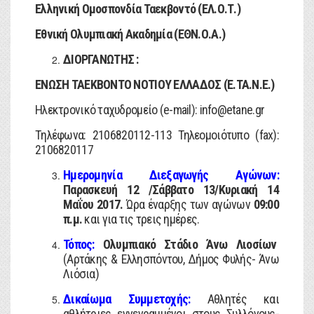
Ελληνική Ομοσπονδία Ταεκβοντό (ΕΛ.Ο.Τ.)
Εθνική Ολυμπιακή Ακαδημία (ΕΘΝ.Ο.Α.)
ΔΙΟΡΓΑΝΩΤΗΣ :
ΕΝΩΣΗ ΤΑΕΚΒΟΝΤΟ ΝΟΤΙΟΥ ΕΛΛΑΔΟΣ (Ε.ΤΑ.Ν.Ε.)
Ηλεκτρονικό ταχυδρομείο (e-mail): info@etane.gr
Tηλέφωνα: 2106820112-113 Τηλεομοιότυπο (fax):
2106820117
Ημερομηνία Διεξαγωγής Αγώνων:
Παρασκευή 12 /Σάββατο 13/Κυριακή 14
Μαΐου 2017.
Ώρα έναρξης των αγώνων
09:00
π.μ.
και για τις τρεις ημέρες.
Τόπος:
Ολυμπιακό Στάδιο Άνω Λιοσίων
(Αρτάκης & Ελλησπόντου, Δήμος Φυλής- Άνω
Λιόσια)
Δικαίωμα Συμμετοχής:
Αθλητές και
αθλήτριες εγγεγραμμένοι στους Συλλόγους-