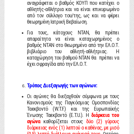
αναγράφεται ο βαθμός ΚΟΥΠ που κατέχει ο
αθλητής-αθλήτρια και να είναι επικυρωμένο
από τον σύλλογο του/της, ως και να φέρει
θεωρημένη Ιατρική Βεβαίωση.
Για τους, κάτοχους ΝΤΑΝ, θα πρέπει
απαραίτητα να είναι καταχωρημένος ο
βαθμός ΝΤΑΝ στο θεωρημένο από την ΕΛ.Ο.Τ.
βιβλιάριο του αθλητή-αθλήτριας. Η
καταχώρηση του βαθμού ΝΤΑΝ θα πρέπει να
έχει σφραγίδα από την ΕΛ.Ο.Τ.
Τρόπος Διεξαγωγής των αγώνων:
Οι αγώνες θα διεξαχθούν σύμφωνα με τους
Κανονισμούς της Παγκόσμιας Ομοσπονδίας
Ταεκβοντό (W.T.F.) και της Ευρωπαϊκής
Ένωσης Ταεκβοντό (E.T.U.). Η
διάρκεια του
αγώνα
καθορίζεται στους
δύο (2) γύρους
διάρκειας ενός (1) λεπτού ο καθένας, με μισό
(0,5) λεπτό διάλλειμα ανάμεσά τους
. Ωστόσο,