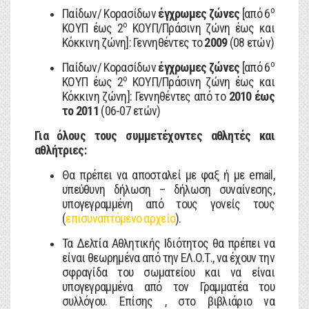
ο
Παίδων/ Κορασίδων
έγχρωμες ζώνες
[από 6
ο
ΚΟΥΠ έως 2
ΚΟΥΠ/Πράσινη ζώνη έως και
Κόκκινη ζώνη]: Γεννηθέντες το
2009
(08 ετών)
ο
Παίδων/ Κορασίδων
έγχρωμες ζώνες
[από 6
ο
ΚΟΥΠ έως 2
ΚΟΥΠ/Πράσινη ζώνη έως και
Κόκκινη ζώνη]: Γεννηθέντες από το
2010 έως
το 2011
(06-07 ετών)
Για όλους τους συμμετέχοντες αθλητές και
αθλήτριες:
Θα πρέπει να αποσταλεί με φαξ ή με email,
υπεύθυνη δήλωση – δήλωση συναίνεσης,
υπογεγραμμένη από τους γονείς τους
(
επισυναπτόμενο αρχείο
).
Τα Δελτία Αθλητικής Ιδιότητος θα πρέπει να
είναι θεωρημένα από την ΕΛ.Ο.Τ., να έχουν την
σφραγίδα του σωματείου και να είναι
υπογεγραμμένα από τον Γραμματέα του
συλλόγου. Επίσης , στο βιβλιάριο να