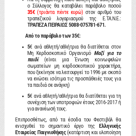
ο Σύλλογος θα καταβάλει παράβολο ποσού
35€
(τριάντα πέντε ευρώ)
στον αριθμό του
τραπεζικού λογαριασμού της Ε.ΤΑ.Ν.Ε.:
ΤΡΑΠΕΖΑ ΠΕΙΡΑΙΩΣ 5088-075781-671.
Από το παράβολο των 35€:
5
€ ανά αθλητή/αθλήτρια θα διατίθεται στον
Μη Κερδοσκοπικό Οργανισμό
Μαζί για το
παιδί
(είναι μια Ένωση κοινωφελών
σωματείων μη κερδοσκοπικού χαρακτήρα,
που ξεκίνησε να λειτουργεί το 1996 με σκοπό
να ενώσει ισότιμα τις προσπάθειές τους για
τα παιδιά σε ανάγκη)
5
€ ανά αθλητή/αθλήτρια θα διατίθεται για τη
συνέχιση των υποτροφιών έτους 2016-2017 ή
για ανανέωσή τους.
Επιπροσθέτως, από τα έσοδα του Φεστιβάλ θα
ενισχυθεί το σημαντικό έργο της
Ελληνικής
Εταιρείας Παιγνιοθήκης
(κατάρτιση και υλοποίηση