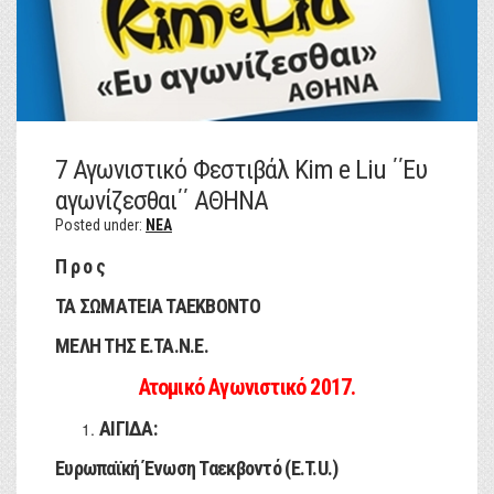
7 Αγωνιστικό Φεστιβάλ Kim e Liu ΄΄Ευ
αγωνίζεσθαι΄΄ ΑΘΗΝΑ
Posted under:
NEA
Π ρ ο ς
ΤΑ ΣΩΜΑΤΕΙΑ ΤΑΕΚΒΟΝΤΟ
ΜΕΛΗ ΤΗΣ Ε.ΤΑ.Ν.Ε.
Ατομικό Αγωνιστικό 2017.
ΑΙΓΙΔΑ:
Ευρωπαϊκή Ένωση Ταεκβοντό (E.T.U.)