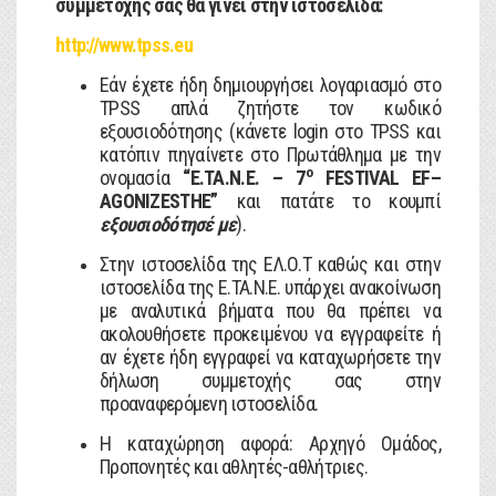
συμμετοχής σας θα γίνει στην ιστοσελίδα:
http://www.tpss.eu
Εάν έχετε ήδη δημιουργήσει λογαριασμό στο
TPSS απλά ζητήστε τον κωδικό
εξουσιοδότησης (κάνετε login στο TPSS και
κατόπιν πηγαίνετε στο Πρωτάθλημα με την
ο
ονομασία
“
E
.
TA
.
N
.
E
. – 7
FESTIVAL
EF
–
AGONIZESTHE
”
και πατάτε το κουμπί
εξουσιοδότησέ με
).
Στην ιστοσελίδα της ΕΛ.Ο.Τ καθώς και στην
ιστοσελίδα της Ε.ΤΑ.Ν.Ε. υπάρχει ανακοίνωση
με αναλυτικά βήματα που θα πρέπει να
ακολουθήσετε προκειμένου να εγγραφείτε ή
αν έχετε ήδη εγγραφεί να καταχωρήσετε την
δήλωση συμμετοχής σας στην
προαναφερόμενη ιστοσελίδα.
Η καταχώρηση αφορά: Αρχηγό Ομάδος,
Προπονητές και αθλητές-αθλήτριες.