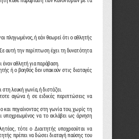
θλητή κάθε παραβίαση των Κανονισµών µε τα
ναι πληγωµένος, ή εάν θεωρεί ότι ο αθλητής
 Σε αυτή την περίπτωση έχει τη δυνατότητα
ι έναν αθλητή για παράβαση.
ητής ή ο βοηθός δεν υπακούν στις διαταγές
στη λευκή γωνία, ή διστάζει.
τοτε αγώνα ή σε ειδικές περιπτώσεις να
ο και πηγαίνοντας στη γωνία του, χωρίς τη
αι υποχρεωµένος να το εκλάβει ως άρνηση
ητέος, τότε ο ∆ιαιτητής υποχρεούται να
ιτητής πρέπει να δώσει διαταγή παύσης του