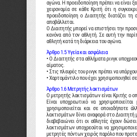
αγώνα. Η προειδοποίηση πρέπει να είναι ξ
χειρονοµία σε κάθε Κριτή ότι η συγκεκρ
προειδοποίηση ο ∆ιαιτητής διατάζει τη 
αποβάλλεται.
Ο ∆ιαιτητής µπορεί να επιστήσει την προσ
κανόνα από τον αθλητή. Σε αυτή την περί
αθλητή κατά τη διάρκεια του αγώνα.
Άρθρο 1.5 Υγεία και ασφάλεια
• Ο ∆ιαιτητής στα αθλήµατα ρινγκ υποχρεού
αίµατος.
• Στις πλευρές του ρινγκ πρέπει να υπάρχο
• Χαρτοµάντιλο που έχει χρησιµοποιηθεί σε
Άρθρο 1.6 Μετρητής λακτισµάτων
Ο µετρητής λακτισµάτων είναι Κριτής ο οπ
Είναι υποχρεωτικό να χρησιµοποιείτα
χρησιµοποιείται και σε οποιαδήποτε ά
λακτισµάτων δίνει αναφορά στο ∆ιαιτητή µ
διαβεβαιώνει ότι οι αθλητές έχουν δώσε
λακτισµάτων υποχρεούται να χρησιµοποιεί
µετρητές πόντων χειρός παρόλο που προτεί