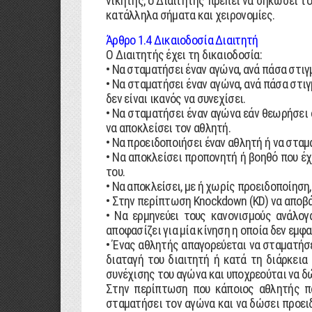
νικητής, ο ∆ιαιτητής πρέπει να σηκώσει τ
κατάλληλα σήµατα και χειρονοµίες.
Άρθρο 1.4 ∆ικαιοδοσία ∆ιαιτητή
Ο ∆ιαιτητής έχει τη δικαιοδοσία:
• Να σταµατήσει έναν αγώνα, ανά πάσα στιγ
• Να σταµατήσει έναν αγώνα, ανά πάσα στιγ
δεν είναι ικανός να συνεχίσει.
• Να σταµατήσει έναν αγώνα εάν θεωρήσει 
να αποκλείσει τον αθλητή.
• Να προειδοποιήσει έναν αθλητή ή να σταµ
• Να αποκλείσει προπονητή ή βοηθό που έχ
του.
• Να αποκλείσει, µε ή χωρίς προειδοποίηση
• Στην περίπτωση Knockdown (KD) να αποβάλ
• Να ερµηνεύει τους κανονισµούς ανάλο
αποφασίζει για µία κίνηση η οποία δεν εµφ
• Ένας αθλητής απαγορεύεται να σταµατήσε
διαταγή του διαιτητή ή κατά τη διάρκει
συνέχισης του αγώνα και υποχρεούται να δώ
Στην περίπτωση που κάποιος αθλητής πα
σταµατήσει τον αγώνα και να δώσει προειδ