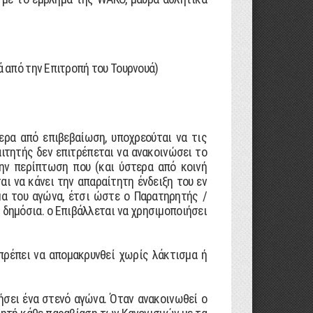
ά από την Επιτροπή του Τουρνουά)
ερα από επιβεβαίωση, υποχρεούται να τις
ιτητής δεν επιτρέπεται να ανακοινώσει το
ην περίπτωση που (και ύστερα από κοινή
ι να κάνει την απαραίτητη ένδειξη του εν
µα του αγώνα, έτσι ώστε ο Παρατηρητής /
 δηµόσια. o Επιβάλλεται να χρησιµοποιήσει
πρέπει να αποµακρυνθεί χωρίς λάκτισµα ή
ήσει ένα στενό αγώνα. Όταν ανακοινωθεί ο