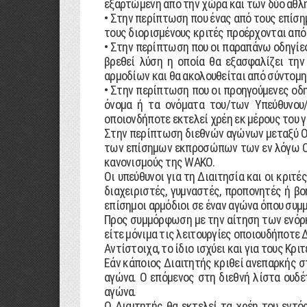
εξαρτώµενη από την χώρα και των δύο αθλ
• Στην περίπτωση που ένας από τους επίση
τους διορισµένους κριτές προέρχονται από 
• Στην περίπτωση που οι παραπάνω οδηγίε
βρεθεί λύση η οποία θα εξασφαλίζει τη
αρµοδίων και θα ακολουθείται από σύντοµη
• Στην περίπτωση που οι προηγούµενες οδη
όνοµα ή τα ονόµατα του/των Υπεύθυνου/
οποιονδήποτε εκτελεί χρέη εκ µέρους του γ
Στην περίπτωση διεθνών αγώνων µεταξύ Ο
των επίσηµων εκπροσώπων των εν λόγω Οµο
κανονισµούς της WAKO.
Οι υπεύθυνοι για τη ∆ιαιτησία και οι κριτ
διαχειριστές, γυµναστές, προπονητές ή β
επίσηµοι αρµόδιοι σε έναν αγώνα όπου συµµ
Προς συµµόρφωση µε την αίτηση των ενόρκ
είτε µόνιµα τις λειτουργίες οποιουδήποτε 
Αντίστοιχα, το ίδιο ισχύει και για τους Κρ
Εάν κάποιος ∆ιαιτητής κριθεί ανεπαρκής σ
αγώνα. Ο επόµενος στη διεθνή λίστα ουδέ
αγώνα.
Ο ∆ιαιτητής θα εκτελεί τα χρέη του εντ