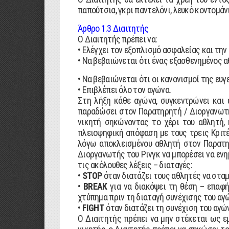
παπούτσια, γκρι παντελόνι, λευκό κοντοµάν
Άρθρο 1.3 ∆ιαιτητής
Ο ∆ιαιτητής πρέπει να:
• Ελέγχει τον εξοπλισµό ασφαλείας και τη
• Να βεβαιώνεται ότι ένας εξασθενηµένος 
• Να βεβαιώνεται ότι οι κανονισµοί της ευ
• Επιβλέπει όλο τον αγώνα.
Στη λήξη κάθε αγώνα, συγκεντρώνει και 
παραδώσει στον Παρατηρητή / ∆ιοργανωτή 
νικητή σηκώνοντας το χέρι του αθλητή,
πλειοψηφική απόφαση µε τους τρεις Κριτέ
λόγω αποκλεισµένου αθλητή στον Παρατηρ
∆ιοργανωτής του Ρινγκ να µπορέσει να ενη
τις ακόλουθες λέξεις – διαταγές:
•
STOP
όταν διατάζει τους αθλητές να στα
•
BREAK
για να διακόψει τη θέση – επαφή
χτύπηµα πριν τη διαταγή συνέχισης του αγ
•
FIGHT
όταν διατάζει τη συνέχιση του αγώ
Ο ∆ιαιτητής πρέπει να µην στέκεται ως ε