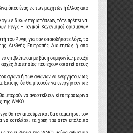
ώνα, όπου ένας εκ των µαχητών ή άλλος από
λόγω ειδικών περιστάσεων, τότε πρέπει να
ν Ρινγκ – Γενικοί Κανονισμοί ορισµένων
ή του Ρινγκ, για τον οποιοδήποτε λόγο, το
ης ∆ιεθνής Επιτροπής ∆ιαιτητών, ή από
να επιβλέπεται µε βάση συµφωνίας µεταξύ
αρχές ∆ιαιτησίας που έχουν οριστεί στους
µή του αγώνα ή των αγώνων να ενεργήσουν ως
α. Επίσης δε θα µπορούν να ενεργήσουν ως
θα µπορούν να αναστείλουν είτε προσωρινά
ύς της WAKO.
νγκ θα τον αποσύρει και θα σταµατήσει τον
α να εκτελέσει τα χρέη του στον υπόλοιπο
 µε το έµβληµα της WAKO, µαύρα αθλητικά