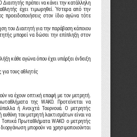
Ο ∆ιαιτητής πρέπει να κάνει την κατάλληλη
 αθλητής έχει τιµωρηθεί. Ύστερα από την
ες προειδοποιήσεις στον ίδιο αγώνα τότε
ηση του ∆ιαιτητή για την παράβαση κάποιου
ιτητής µπορεί να δώσει την επίπληξη στον
 λήξη κάθε αγώνα όπου έχει υπάρξει ένδειξη
ς για τους αθλητές
ούν να έχουν οπτική επαφή µε τον µετρητή.
ρωταθλήµατα της WAKO. Προτείνεται να
ύπελλα ή Ανοιχτά Τουρνουά. Ο µετρητής
ή ευθύνη του µετρητή λακτισµάτων είναι να
και Τοπικά Πρωταθλήµατα WAKO ο µετρητής
η διοργάνωση µπορούν να χρησιµοποιούνται