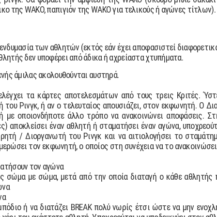
ικο της WAKO, παπιγιόν της WAKO για τελικούς ή αγώνες τίτλων).
ν ενδυµασία των αθλητών (εκτός εάν έχει αποφασιστεί διαφορετικ
αθλητής δεν υποφέρει από άδικα ή αχρείαστα χτυπήµατα.
γενής άµιλας ακολουθούνται αυστηρά.
ελέγχει τα κάρτες αποτελεσµάτων από τους τρεις Κριτές. Ύστ
του Ρινγκ, ή αν ο τελευταίος απουσιάζει, στον εκφωνητή. Ο ∆ια
 ή µε οποιονδήποτε άλλο τρόπο να ανακοινώνει αποφάσεις. Στ
ς) αποκλείσει έναν αθλητή ή σταµατήσει έναν αγώνα, υποχρεούτα
ητή / ∆ιοργανωτή του Ρινγκ και να αιτιολογήσει το σταµάτη
µερώσει τον εκφωνητή, ο οποίος στη συνέχεια να το ανακοινώσει
µατήσουν τον αγώνα
ς σώµα µε σώµα, µετά από την οποία διαταγή ο κάθε αθλητής 
ώνα
να
µπόδιο ή να διατάζει BREAK πολύ νωρίς έτσι ώστε να µην ενοχλ