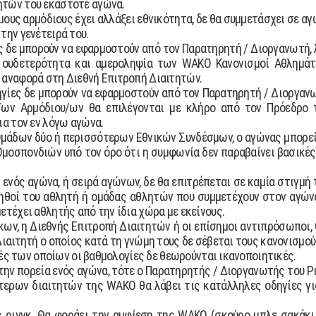
ητών του εκάστοτε αγώνα.
µους αρµόδιους έχει αλλάξει εθνικότητα, δε θα συµµετάσχει σε αγ
την γενέτειρά του.
ς δε µπορούν να εφαρµοστούν από τον Παρατηρητή / ∆ιοργανωτή, 
ν ουδετερότητα και αµεροληψία των WAKO Κανονισμοί Αθλημάτω
 αναφορά στη ∆ιεθνή Επιτροπή ∆ιαιτητών.
γίες δε µπορούν να εφαρµοστούν από τον Παρατηρητή / ∆ιοργανωτ
ων Αρµόδιου/ων θα επιλέγονται µε κλήρο από τον Πρόεδρο τ
ια τον εν λόγω αγώνα.
µάδων δύο ή περισσότερων Εθνικών Συνδέσµων, ο αγώνας µπορεί 
σπονδιών υπό τον όρο ότι η συµφωνία δεν παραβαίνει βασικές 
ές ενός αγώνα, ή σειρά αγώνων, δε θα επιτρέπεται σε καµία στιγ
οηθοί του αθλητή ή οµάδας αθλητών που συµµετέχουν στον αγών
ετέχει αθλητής από την ίδια χώρα µε εκείνους.
ων, η ∆ιεθνής Επιτροπή ∆ιαιτητών ή οι επίσηµοι αντιπρόσωποι, 
∆ιαιτητή ο οποίος κατά τη γνώµη τους δε σέβεται τους κανονισµο
ιτές των οποίων οι βαθµολογίες δε θεωρούνται ικανοποιητικές.
την πορεία ενός αγώνα, τότε ο Παρατηρητής / ∆ιοργανωτής του Ρι
τερων διαιτητών της WAKO θα λάβει τις κατάλληλες οδηγίες γι
ός ρινγκ. Θα φοράει την αµφίεση της WAKO (σκούρο µπλε σακάκι