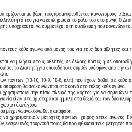
που ορίζονται µε βάση τουςπροαναφερθέντες κανονισµούς, ο ∆ιαι
αλληλότητά του για να εκπληρώσει το ρόλο του στο ρινγκ. Ο ∆ιαι
ητής υποχρεούται να συµµετέχει στη συνέλευση που οργανώνεται 
 πόντους κάθε αγώνα από µόνος του για τους δύο αθλητές και π
εται να µιλήσει στους αθλητές, σε άλλους Κριτές ή σε οποιονδ
ποιήσει το ∆ιαιτητή για οποιοδήποτε συµβάν υπέκφυγε από την αν
κλπ.
των πόντων (10-10, 10-9, 10-8, κλπ) που έχουν δοθεί σε κάθε
ου απόφαση θα ανακοινώνεται στο κοινό στο τέλος κάθε αγώνα.
θα χρησιµοποιεί την πίσω πλευρά της κάρτας για να σηµειώνει 
 γωνία είναι στα αριστερά και η µπλε στα δεξιά και των δύο πλε
χωριστά ανά γύρο.
του µέχρι να ανακοινωθεί η απόφαση.
ές να χρησιµοποιούν µετρητές πόντων χειρός στους αγώνες. Είν
ν, ενόψει ενός τουρνουά, ποιος θα προµηθεύσει τους µετρητές πό