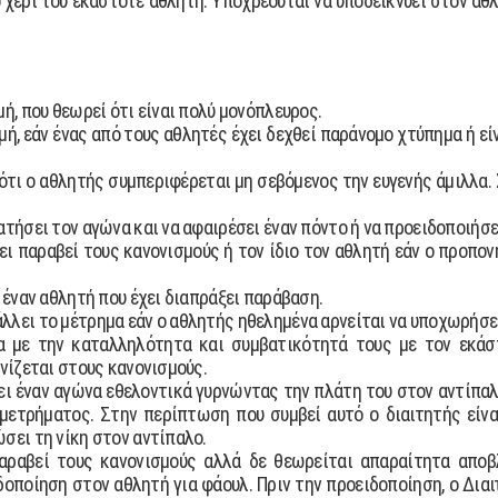
ο χέρι του εκάστοτε αθλητή. Υποχρεούται να υποδεικνύει στον α
µή, που θεωρεί ότι είναι πολύ µονόπλευρος.
µή, εάν ένας από τους αθλητές έχει δεχθεί παράνοµο χτύπηµα ή εί
ότι ο αθλητής συµπεριφέρεται µη σεβόµενος την ευγενής άµιλλα.
ατήσει τον αγώνα και να αφαιρέσει έναν πόντο ή να προειδοποιήσε
ει παραβεί τους κανονισµούς ή τον ίδιο τον αθλητή εάν ο προπον
, έναν αθλητή που έχει διαπράξει παράβαση.
λει το µέτρηµα εάν ο αθλητής ηθεληµένα αρνείται να υποχωρήσει 
γα µε την καταλληλότητα και συµβατικότητά τους µε τον εκάσ
ανίζεται στους κανονισµούς.
ι έναν αγώνα εθελοντικά γυρνώντας την πλάτη του στον αντίπαλ
α µετρήµατος. Στην περίπτωση που συµβεί αυτό ο διαιτητής είν
σει τη νίκη στον αντίπαλο.
ραβεί τους κανονισµούς αλλά δε θεωρείται απαραίτητα αποβλ
οποίηση στον αθλητή για φάουλ. Πριν την προειδοποίηση, ο ∆ια