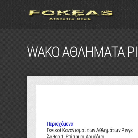
WAKO ΑΘΛΗΜΑΤΑ ΡΙ
Περιεχόμενα
Γενικοί Κανονισµοί των Αθληµάτων Ρινγκ
Άρθρο 1. Επίσηµοι Αρµόδιοι