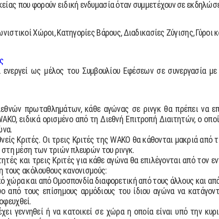
κείας που φορούν ειδική ενδυµασία όταν συµµετέχουν σε εκδηλώ
ωνιστικοί Χώροι, Κατηγορίες Βάρους, ∆ιαδικασίες Ζύγισης, Γύροι 
ής
 ενεργεί ως µέλος του Συµβουλίου Εφέσεων σε συνεργασία µε
εθνών πρωταθληµάτων, κάθε αγώνας σε ρινγκ θα πρέπει να επ
KO, ειδικά ορισµένο από τη ∆ιεθνή Επιτροπή ∆ιαιτητών, ο οποί
ώνα.
νείς Κριτές. Οι τρεις Κριτές της WAKO θα κάθονται µακριά από τ
ι στη µέση των τριών πλευρών του ρινγκ.
ιτητές και τρεις Κριτές για κάθε αγώνα θα επιλέγονται από τον
ση τους ακόλουθους κανονισµούς:
πό χώρα και από Οµοσπονδία διαφορετική από τους άλλους και απ
ύο από τους επίσηµους αρµόδιους του ίδιου αγώνα να κατάγοντ
οφευχθεί.
έχει γεννηθεί ή να κατοικεί σε χώρα η οποία είναι υπό την κυρ