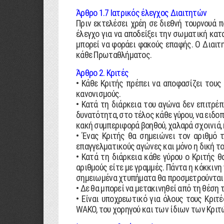
Άρθρο 1.7 Ιατρικός έλεγχος ∆ιαιτητών
Πριν εκτελέσει χρέη σε διεθνή τουρνουά 
έλεγχο για να αποδείξει την σωµατική κατ
µπορεί να φοράει φακούς επαφής. Ο ∆ιαιτ
κάθε Πρωταθλήµατος.
Άρθρο 2. Κριτές
• Κάθε Κριτής πρέπει να αποφασίζει τους
κανονισµούς.
• Κατά τη διάρκεια του αγώνα δεν επιτρέπ
δυνατότητα, στο τέλος κάθε γύρου, να ειδο
κακή συµπεριφορά βοηθού, χαλαρά σχοινιά, 
• Ένας Κριτής θα σηµειώνει τον αριθµό 
επαγγελµατικούς αγώνες και µόνο η δική τ
• Κατά τη διάρκεια κάθε γύρου ο Κριτής 
αριθµούς είτε µε γραµµές. Πάντα η κόκκινη
σηµειωµένα χτυπήµατα θα προσµετρούνται 
• ∆ε θα µπορεί να µετακινηθεί από τη θέση 
• Είναι υποχρεωτικό για όλους τους Κριτ
WAKO, του χορηγού και των ίδιων των Κριτώ