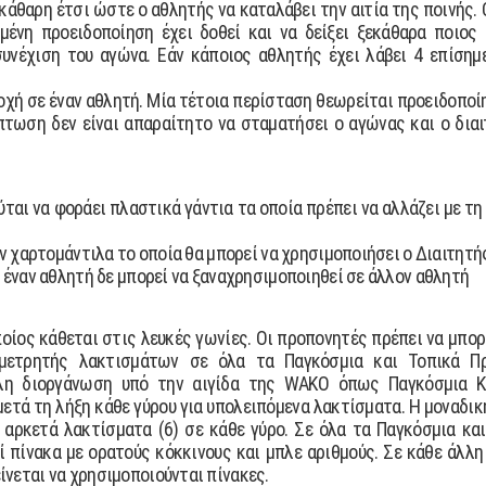
εκάθαρη έτσι ώστε ο αθλητής να καταλάβει την αιτία της ποινής. 
ιµένη προειδοποίηση έχει δοθεί και να δείξει ξεκάθαρα ποιος
συνέχιση του αγώνα. Εάν κάποιος αθλητής έχει λάβει 4 επίσηµ
οχή σε έναν αθλητή. Μία τέτοια περίσταση θεωρείται προειδοποί
πτωση δεν είναι απαραίτητο να σταµατήσει ο αγώνας και ο δια
ται να φοράει πλαστικά γάντια τα οποία πρέπει να αλλάζει µε τη
υν χαρτοµάντιλα το οποία θα µπορεί να χρησιµοποιήσει ο ∆ιαιτητή
 έναν αθλητή δε µπορεί να ξαναχρησιµοποιηθεί σε άλλον αθλητή
οίος κάθεται στις λευκές γωνίες. Οι προπονητές πρέπει να µπορ
ι µετρητής λακτισµάτων σε όλα τα Παγκόσµια και Τοπικά Π
λλη διοργάνωση υπό την αιγίδα της WAKO όπως Παγκόσµια Κ
ετά τη λήξη κάθε γύρου για υπολειπόµενα λακτίσµατα. Η µοναδικ
ι αρκετά λακτίσµατα (6) σε κάθε γύρο. Σε όλα τα Παγκόσµια 
 πίνακα µε ορατούς κόκκινους και µπλε αριθµούς. Σε κάθε άλλ
νεται να χρησιµοποιούνται πίνακες.