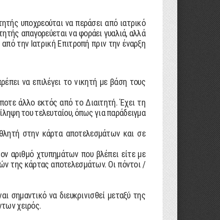
τητής υποχρεούται να περάσει από ιατρικό
τητής απαγορεύεται να φοράει γυαλιά, αλλά
από την Ιατρική Επιτροπή πριν την έναρξη
ρέπει να επιλέγει το νικητή µε βάση τους
ήποτε άλλο εκτός από το ∆ιαιτητή. Έχει τη
τίληψη του τελευταίου, όπως για παράδειγµα
 αθλητή στην κάρτα αποτελεσµάτων και σε
τον αριθµό χτυπηµάτων που βλέπει είτε µε
υρών της κάρτας αποτελεσµάτων. Οι πόντοι /
αι σηµαντικό να διευκρινισθεί µεταξύ της
ντων χειρός.