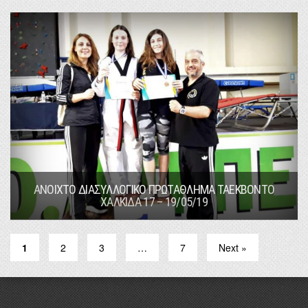
ΑΝΟΙΧΤΟ ΔΙΑΣΥΛΛΟΓΙΚΟ ΠΡΩΤΑΘΛΗΜΑ ΤΑΕΚΒΟΝΤΟ
ΧΑΛΚΙΔΑ 17 – 19/05/19
1
2
3
…
7
Next »