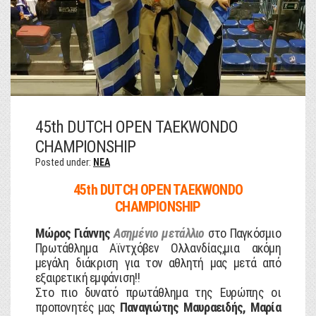
45th DUTCH OPEN TAEKWONDO
CHAMPIONSHIP
Posted under:
NEA
45th DUTCH OPEN TAEKWONDO
CHAMPIONSHIP
Μώρος Γιάννης
Ασημένιο μετάλλιο
στο Παγκόσμιο
Πρωτάθλημα Αϊντχόβεν Ολλανδίας,μια ακόμη
μεγάλη διάκριση για τον αθλητή μας μετά από
εξαιρετική εμφάνιση!!
Στο πιο δυνατό πρωτάθλημα της Ευρώπης οι
προπονητές μας
Παναγιώτης Μαυραειδής, Μαρία