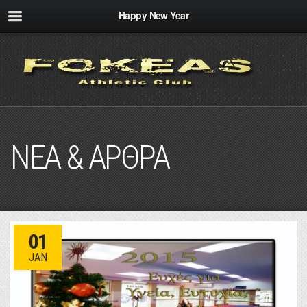
Happy New Year
ΝΕΑ & ΑΡΘΡΑ
01
JAN