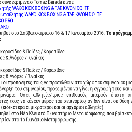
ο συγκεκριμένα ο Tomaz Barada είναι:
λητής WAKO KICK BOXING & TAE KWON DO ITF
ωταθλητής WAKO KICK BOXING & TAE KWON DO ITF
KO PRO
WAKO
ιηθεί στο Σαββατοκύριακο 16 & 17 Ιανουαρίου 2016
. Το πρόγραμ
:
γκορασίδες & Παίδες / Κορασίδες
ες & Άνδρες / Γυναίκες
γκορασίδες & Παίδες / Κορασίδες
ες & Άνδρες / Γυναίκες
ι οι προπονητές τους να προσέλθουν στο χώρο του σεμιναρίου μι
ναρξη του σεμιναρίου, προκειμένου να γίνει η εγγραφή τους και 
μινάριο. Όσοι αθλητές/τριες επιθυμούν, μπορούν έπειτα α
τές τους να κάνουν μέρος του σεμιναρίου, αν δεν είναι σε θέση 
ειδικότερα οι μικρότεροι και οι αρχάριοι αθλητές).
ιηθεί στο Νέο Κλειστό Γυμναστήριο Μεταμόρφωσης που βρίσκετ
λησίον στο 1ο Γυμνάσιο Μεταμόρφωσης.