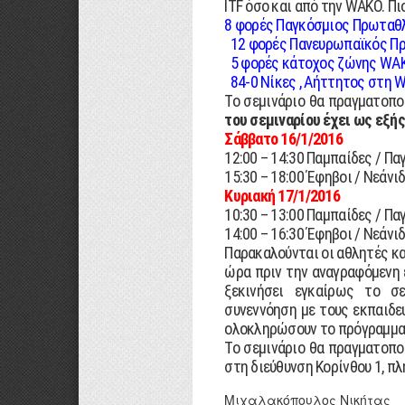
ITF όσο και από την WAKO. Πι
8 φορές Παγκόσμιος Πρωταθ
12 φορές Πανευρωπαϊκός Πρ
5 φορές κάτοχος ζώνης WA
84-0 Νίκες , Αήττητος στη 
Το σεμινάριο θα πραγματοπο
του σεμιναρίου έχει ως εξής
Σάββατο 16/1/2016
12:00 – 14:30 Παμπαίδες / Πα
15:30 – 18:00 Έφηβοι / Νεάνιδ
Κυριακή 17/1/2016
10:30 – 13:00 Παμπαίδες / Πα
14:00 – 16:30 Έφηβοι / Νεάνιδ
Παρακαλούνται οι αθλητές κα
ώρα πριν την αναγραφόμενη έ
ξεκινήσει εγκαίρως το σε
συνεννόηση με τους εκπαιδευ
ολοκληρώσουν το πρόγραμμα (
Το σεμινάριο θα πραγματοπο
στη διεύθυνση Κορίνθου 1, π
Μιχαλακόπουλος Νικήτας