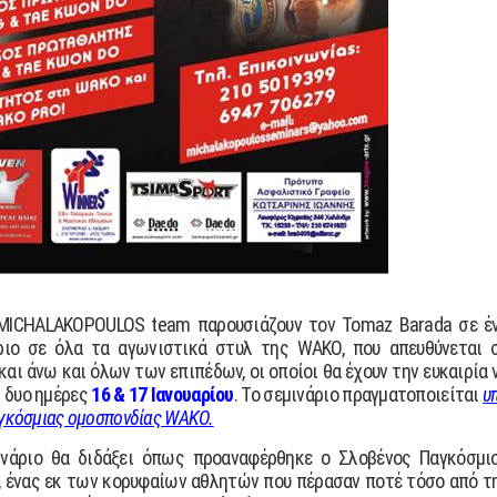
CHALAKOPOULOS team παρουσιάζουν τον Tomaz Barada σε έ
ριο σε όλα τα αγωνιστικά στυλ της WAKO, που απευθύνεται 
και άνω και όλων των επιπέδων, οι οποίοι θα έχουν την ευκαιρία 
ς δυο ημέρες
16 & 17 Ιανουαρίου
. Το σεμινάριο πραγματοποιείται
υ
Παγκόσμιας ομοσπονδίας WAKO.
θα διδάξει όπως προαναφέρθηκε ο Σλοβένος Παγκόσμι
, ένας εκ των κορυφαίων αθλητών που πέρασαν ποτέ τόσο από τ