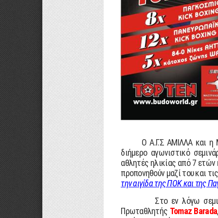
Ο Α.Γ.Σ ΑΜΙΛΛΑ και η MI
διήμερο αγωνιστικό σεμινά
αθλητές ηλικίας από 7 ετών 
προπονηθούν μαζί του και τι
την αιγίδα της ΠΟΚ και της 
Στο εν λόγω σεμινάριο 
Πρωταθλητής
Tomaz Barada