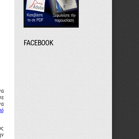
FACEBOOK
να
σε
να
πό
ος
ην